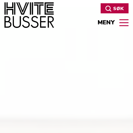
SØK
MENY
Søk