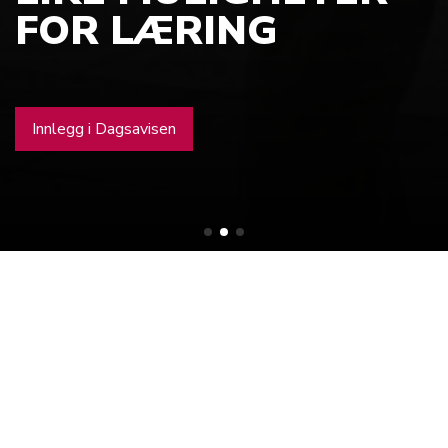
BERNT H. LUND
FOR LÆRING
DANMARK
Minneord
Innlegg i Dagsavisen
Åpning av utstillingen «Flykten» i Landskrona