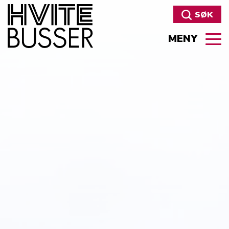
SØK
MENY
Søk