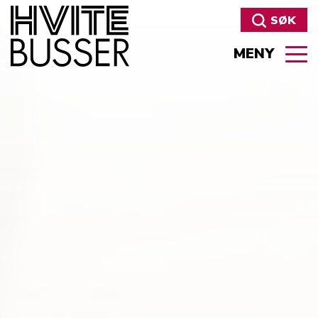
SØK
MENY
Søk