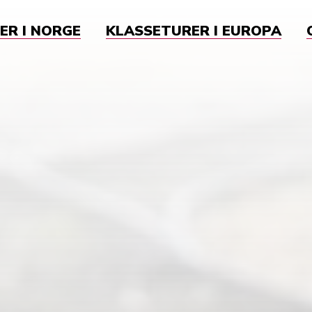
ER I NORGE
KLASSETURER I EUROPA
k