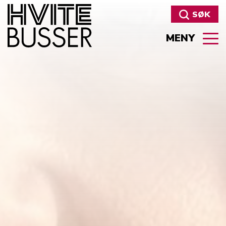
SØK
MENY
Søk