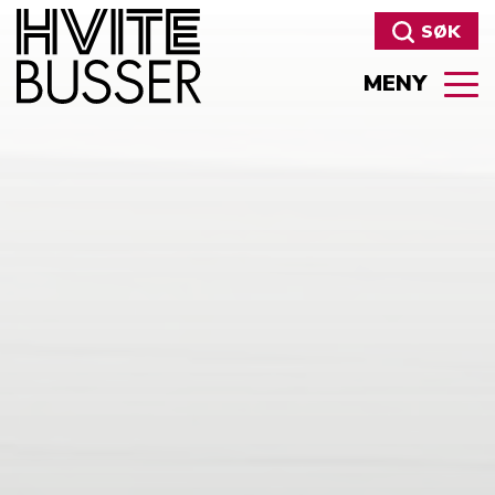
SØK
MENY
Søk