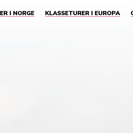
ER I NORGE
KLASSETURER I EUROPA
k