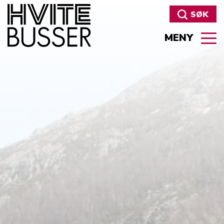
SØK
MENY
Søk