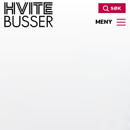
SØK
MENY
Søk