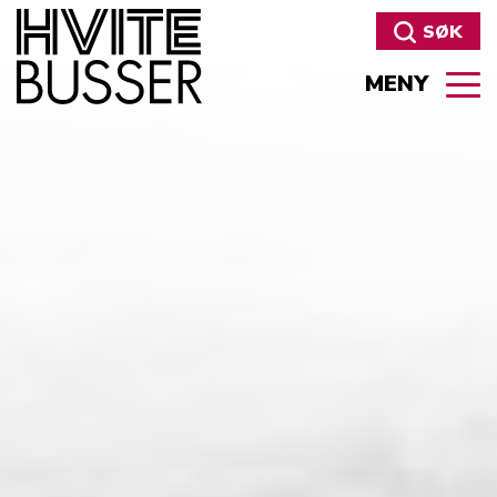
SØK
MENY
Søk