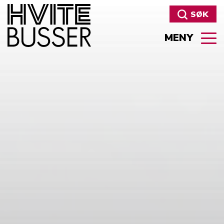
SØK
MENY
Søk