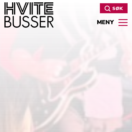
SØK
MENY
Søk