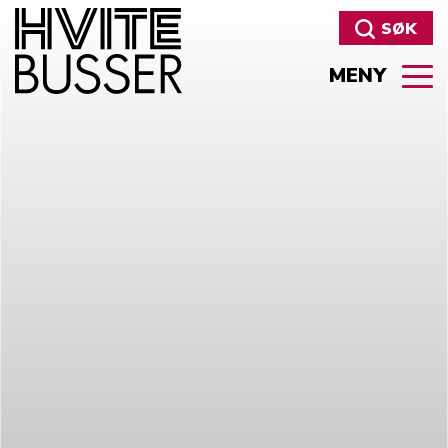
SØK
MENY
Søk