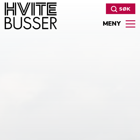
SØK
MENY
Søk