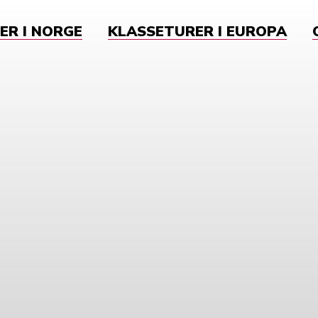
ER I NORGE
KLASSETURER I EUROPA
k