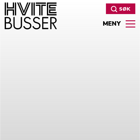
SØK
MENY
Søk