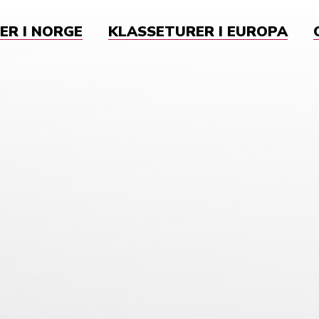
ER I NORGE
KLASSETURER I EUROPA
k