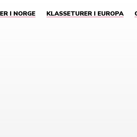
ER I NORGE
KLASSETURER I EUROPA
k