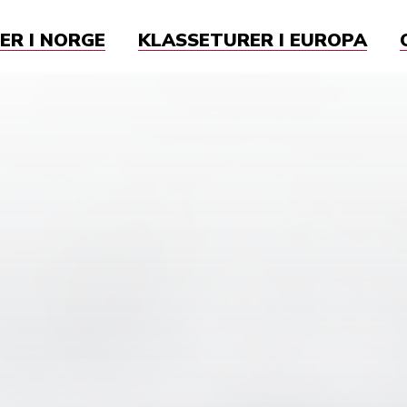
ER I NORGE
KLASSETURER I EUROPA
k