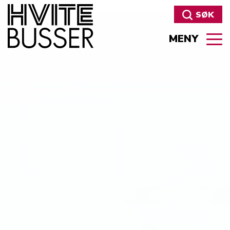
SØK
MENY
Søk