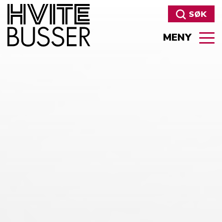
SØK
MENY
Søk